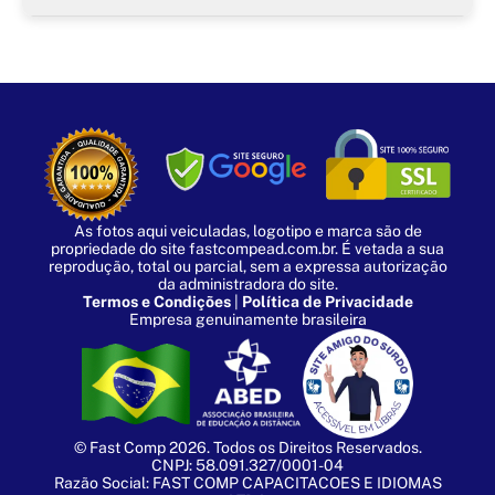
Não, nossos cursos são da categoria de cursos livres
destinados exclusivamente à atualização/qualificação.
Órgãos como CREA, CRC, CRM e outros exigem
certificados de nível superior.
Após realizar o download você deve usar o arquivo
baixado para validação do certificado através do menu
Validar certificado
selecionando o arquivo e em seguida
clicando no botão
Verificar
.
As fotos aqui veiculadas, logotipo e marca são de
propriedade do site fastcompead.com.br. É vetada a sua
reprodução, total ou parcial, sem a expressa autorização
da administradora do site.
Termos e Condições
|
Política de Privacidade
Empresa genuinamente brasileira
© Fast Comp 2026. Todos os Direitos Reservados.
CNPJ: 58.091.327/0001-04
Razão Social: FAST COMP CAPACITACOES E IDIOMAS