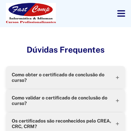
Dúvidas Frequentes
Como obter o certificado de conclusão do
+
curso?
Após a conclusão do curso será liberado na sua área de
Como validar o certificado de conclusão do
estudos o certificado de conclusão para download.
+
curso?
Após a conclusão do curso será liberado na sua área de
Os certificados são reconhecidos pelo CREA,
estudos o validador do certificado de conclusão para
+
CRC, CRM?
download.